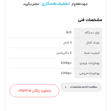
تخفیف همکاری
جهت اطلاع از
تماس بگیرید
مشخصات فنی
نوع دستگاه
NVR
تعداد کانال
4 کانال
کیفیت ضبط
8 مگاپیکسل
پهنای‌باند ورودی
80Mbps
پهنای‌باندخروجی
60Mbps
›
مشاهده ادامه مشخصات
مشاوره رایگان 02152605