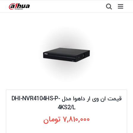
Ski
t
conten
قیمت ان وی ار داهوا مدل DHI-NVR4104HS-P-
4KS2/L
7,810,000
تومان