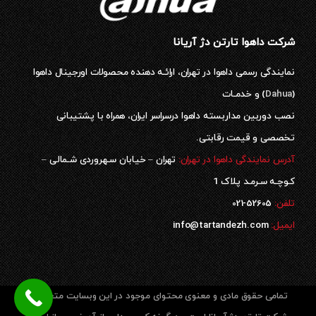
شرکت داهوا تارتن دژ آریانا
نمایندگی رسمی داهوا در تهران، ارائـه دهنده محصولات اورجینال داهوا
(
Dahua
) و خدمـات
نصب دوربین مداربسته داهوا درسراسر ایران، همراه با پشتیبانی
تخصصی و قیمت رقابتی.
آدرس نمایندگی داهوا در تهران:
تهران – خیابان سـهروردی شـمالی –
کـوچـه سـرمـد پلاک 1
52605-021
تلفن:
ایمیل:
info@tartandezh.com
تمامی حقوق مادی و معنوی محتوای موجود در این وبسایت متعلق به