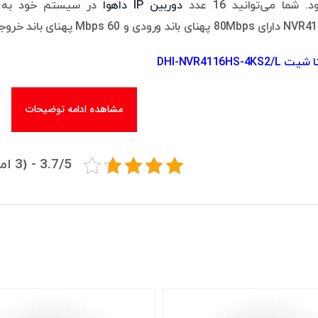
شما می‌توانید 16 عدد
دوربین IP داهوا
Mbps پهنای باند خروجی است.
DHI-NVR4116HS-4K
مشاهده ادامه توضیحات
3.7/5 - (3 امتیاز)