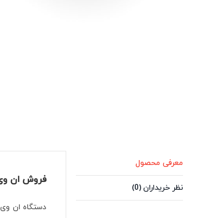
معرفی محصول
فروش ان وی ار 16 کانال داهوا مدل -4KS2/L
نظر خریداران (0)