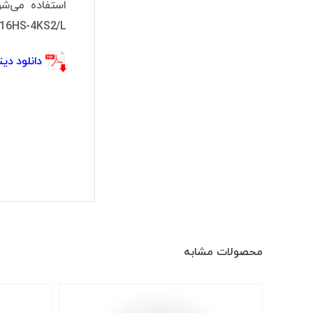
استفاده می‌شود. 
NVR4116HS-4KS2/L دارای 80Mbps پهنای باند ورودی و 60 
دانلود دیتا شیت S2/L
محصولات مشابه