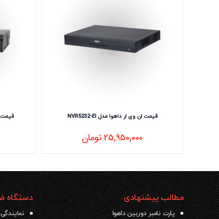
قیمت ان وی ار داهوا مدل NVR5232-EI
قیمت ان 
25,950,000
تومان
مطالب پیشنهادی
دستگاه ضب
پارت نامبر دوربین داهوا
نمایندگی 