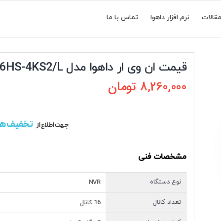
قالات
نرم افزار داهوا
تماس با ما
قیمت ان وی ار داهوا مدل DHI-NVR4116HS-4KS2/L
8,260,000
تومان
تخفیف ه
جهت اطلاع از
مشخصات فنی
نوع دستگاه
NVR
تعداد کانال
16 کانال