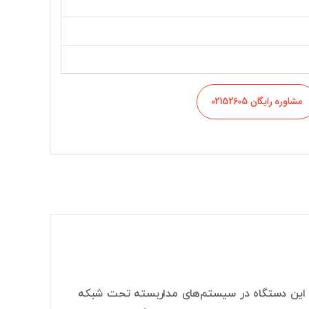
مشاوره رایگان 02152605
دل DHI-NVR4116HS-4KS2/L یک رکوردر 16 کاناله است. این دستگاه در سیستم‌های مداربسته تحت شبکه