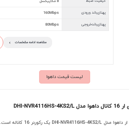
کیفیت ضبط
8 مگاپیکسل
پهنای‌باند ورودی
160Mbps
پهنای‌باندخروجی
80Mbps
›
مشاهده ادامه مشخصات
لیست قیمت داهوا
DHI-NVR4116HS
دستگاه ان وی ار داهوا م