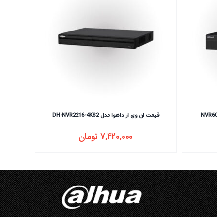
قیمت ان وی ار داهوا مدل DH-NVR2216-4KS2
7,420,000
تومان