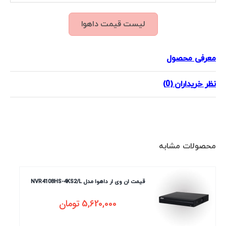
لیست قیمت داهوا
معرفی محصول
نظر خریداران (0)
محصولات مشابه
قیمت ان وی ار داهوا مدل NVR4108HS-4KS2/L
5,620,000
تومان