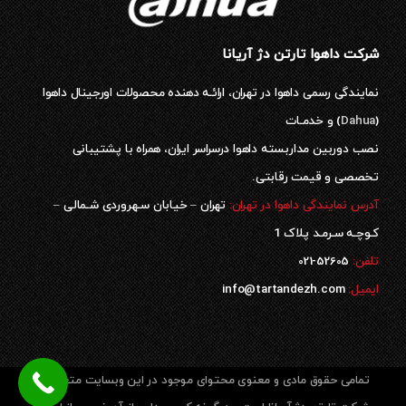
شرکت داهوا تارتن دژ آریانا
نمایندگی رسمی داهوا در تهران، ارائـه دهنده محصولات اورجینال داهوا
(
Dahua
) و خدمـات
نصب دوربین مداربسته داهوا درسراسر ایران، همراه با پشتیبانی
تخصصی و قیمت رقابتی.
آدرس نمایندگی داهوا در تهران:
تهران – خیابان سـهروردی شـمالی –
کـوچـه سـرمـد پلاک 1
52605-021
تلفن:
ایمیل:
info@tartandezh.com
تمامی حقوق مادی و معنوی محتوای موجود در این وبسایت متعلق به