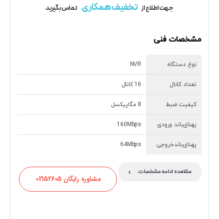
تخفیف همکاری
جهت اطلاع از
تماس بگیرید
مشخصات فنی
نوع دستگاه
NVR
تعداد کانال
16 کانال
کیفیت ضبط
8 مگاپیکسل
پهنای‌باند ورودی
160Mbps
پهنای‌باندخروجی
64Mbps
›
مشاهده ادامه مشخصات
مشاوره رایگان 02152605