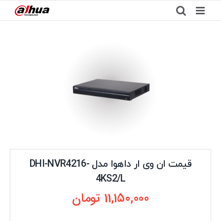
Ski
t
conten
قیمت ان وی ار داهوا مدل DHI-NVR4216-
4KS2/L
11,150,000
تومان