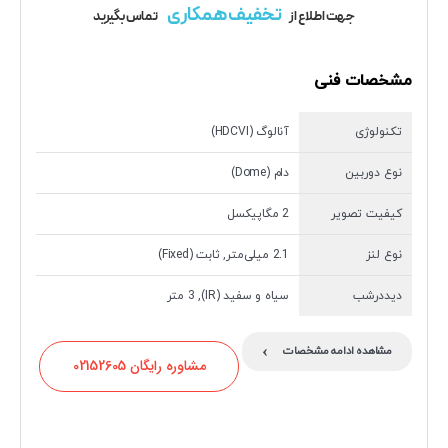
تخفیف همکاری
جهت اطلاع از
تماس بگیرید
مشخصات فنی
تکنولوژی
آنالوگ (HDCVI)
نوع دوربین
دام (Dome)
کیفیت تصویر
2 مگاپیکسل
نوع لنز
2.1 میلی‌متر, ثابت (Fixed)
دیددرشب
سیاه و سفید (IR), 3 متر
›
مشاهده ادامه مشخصات
مشاوره رایگان 02152605