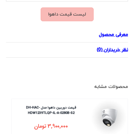
لیست قیمت داهوا
معرفی محصول
نظر خریداران (0)
محصولات مشابه
قیمت دوربین داهوا مدل DH-HAC-
HDW1239TLQP-IL-A-0280B-S2
3,900,000
تومان