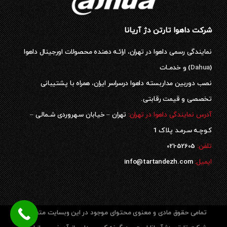
شرکت داهوا تارتن دژ آریانا
نمایندگی رسمی داهوا در تهران، ارائـه دهنده محصولات اورجینال داهوا
(
Dahua
) و خدمـات
نصب دوربین مداربسته داهوا درسراسر ایران، همراه با پشتیبانی
تخصصی و قیمت رقابتی.
آدرس نمایندگی داهوا در تهران:
تهران – خیابان سـهروردی شـمالی –
کـوچـه سـرمـد پلاک 1
52605-021
تلفن:
ایمیل:
info@tartandezh.com
تمامی حقوق مادی و معنوی محتوای موجود در این وبسایت متعلق به