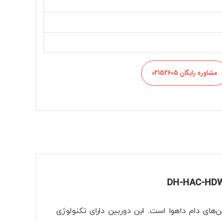
مشاوره رایگان 02152605
DH-HAC-HDW1209TQP یکی از انواع دوربین‌های دام داهوا است. این دوربین دارای تکنولوژی