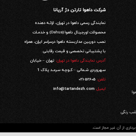
شرکت داهوا تارتن دژ آریانا
نمایندگی رسمی داهوا در تهران، ارائـه دهنده
محصولات اورجینال داهوا (
Dahua
) و خدمـات
نصب دوربین مداربسته داهوا درسراسر ایران، همراه
با پشتیبانی تخصصی و قیمت رقابتی.
آدرس نمایندگی داهوا در تهران:
تهران – خیابان
سـهروردی شـمالی – کـوچـه سـرمـد پلاک 1
52605-021
تلفن:
ایمیل:
info@tartandezh.com
وا
داری از آن غیر مجاز است.