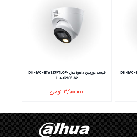
DH-HAC-HDW1200T-
قیمت دوربین داهوا مدل DH-HAC-HDW1239TLQP-
IL-A-0280B-S2
3,900,000
تومان