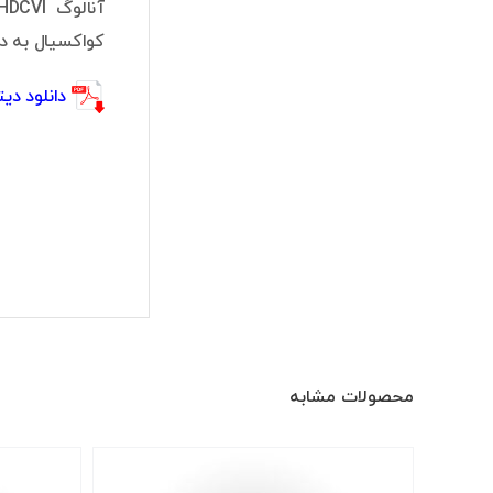
کواکسیال به دستگاه ضبط ک
دانلود دیتا شیت ED-0280B-S2
محصولات مشابه