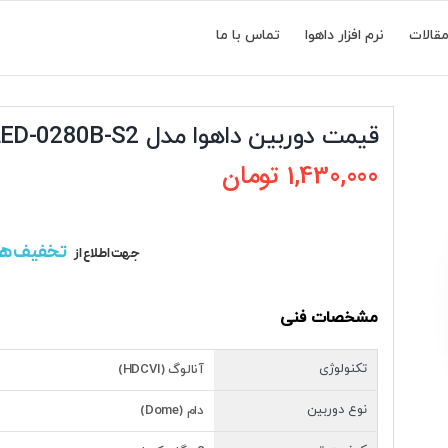
قالات
نرم افزار داهوا
تماس با ما
قیمت دوربین داهوا مدل DH-HAC-HDW1209TQP-A-LED-0280B-S2
1,430,000
تومان
تخفیف ه
جهت اطلاع از
مشخصات فنی
تکنولوژی
آنالوگ (HDCVI)
نوع دوربین
دام (Dome)