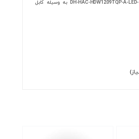
آنالوگ HDCVI با رزولوشن تصویر 2 مگاپیکسل است. دوربین مدل DH-HAC-HDW1209TQP-A-LED-0280B-S2 به وسیله کابل