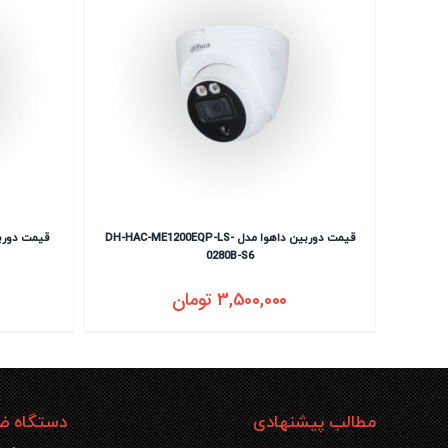
قیمت دوربین داهوا مدل DH-HAC-ME1200EQP-LS-
0280B-S6
3,500,000
تومان
مطالب پیشنهادی
دستگاه ضب