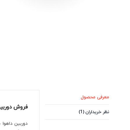
معرفی محصول
فروش دوربین 2 مگاپیکسل داهوا مدل 1209TQP-A-LED-0280B-S2
نظر خریداران (1)