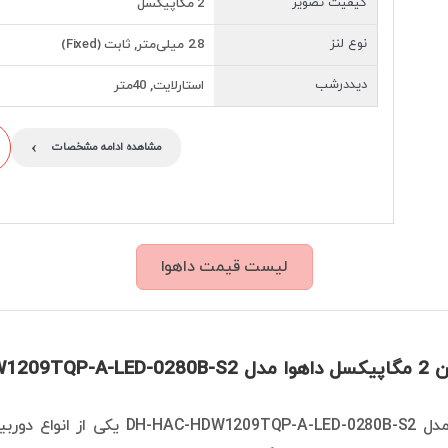
کیفیت تصویر
2 مگاپیکسل
نوع لنز
2.8 میلی‌متر, ثابت (Fixed)
دیددرشب
استارلایت, 40متر
›
مشاهده ادامه مشخصات
لیست قیمت داهوا
DH-HAC-HDW
دوربین داهوا مدل -A-LED-0280B-S2