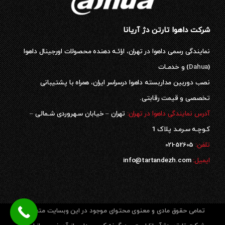
شرکت داهوا تارتن دژ آریانا
نمایندگی رسمی داهوا در تهران، ارائـه دهنده محصولات اورجینال داهوا
(
Dahua
) و خدمـات
نصب دوربین مداربسته داهوا درسراسر ایران، همراه با پشتیبانی
تخصصی و قیمت رقابتی.
آدرس نمایندگی داهوا در تهران:
تهران – خیابان سـهروردی شـمالی –
کـوچـه سـرمـد پلاک 1
52605-021
تلفن:
ایمیل:
info@tartandezh.com
تمامی حقوق مادی و معنوی محتوای موجود در این وبسایت متعلق به