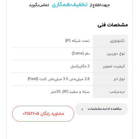
تخفیف همکاری
جهت اطلاع از
تماس بگیرید
مشخصات فنی
تکنولوژی
تحت شبکه (IP)
نوع دوربین
دام (Dome)
کیفیت تصویر
2 مگاپیکسل
نوع لنز
2.8 میلی‌متر, 3.6 میلی‌متر, ثابت (Fixed)
دیددرشب
سیاه و سفید (IR), 30متر
›
مشاهده ادامه مشخصات
مشاوره رایگان 02152605