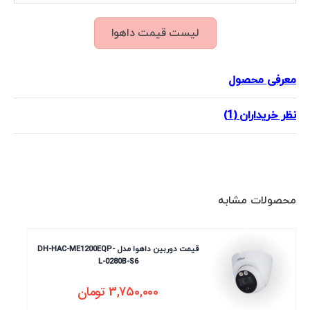
لیست قیمت داهوا
معرفی محصول
نظر خریداران (1)
محصولات مشابه
قیمت دوربین داهوا مدل DH-HAC-ME1200EQP-
L-0280B-S6
3,750,000
تومان