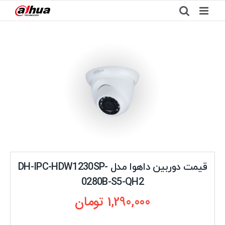
Ski
t
conten
قیمت دوربین داهوا مدل DH-IPC-HDW1230SP-
0280B-S5-QH2
1,290,000
تومان