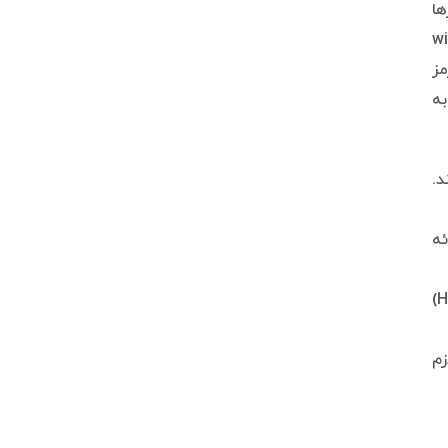
ا
‌های مداربسته هستند. دوربین‌های مدار بسته با استفاده از اینترنت و wifi
 رمز
به
د.
ئه
استفاده از پروتکل‌های ناامن برای انتقال داده‌ها (مانند HTTP به جای HTTPS)
زم