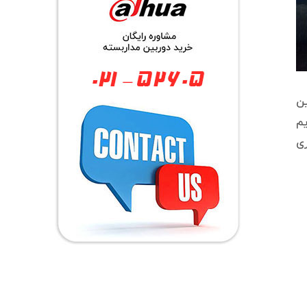
ین
یم
ری