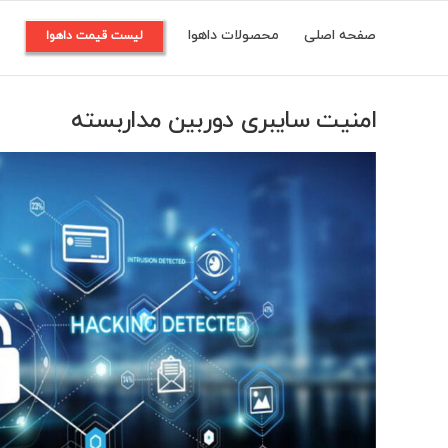
Ski
صفحه اصلی
محصولات داهوا
م
لیست قیمت داهوا
t
conten
امنیت سایبری دوربین مداربسته
View
Larger
Image