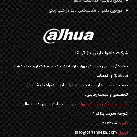
پکیج دوربین مداربسته داهوا
دوربین داهوا 5 مگاپیکسل دید در شب رنگی
شرکت داهوا تارتن دژ آریانا
نمایندگی رسمی داهوا در تهران، ارائـه دهنده محصولات اورجینال داهوا
(
Dahua
) و خدمـات
نصب دوربین مداربسته داهوا درسراسر ایران، همراه با پشتیبانی
تخصصی و قیمت رقابتی.
آدرس نمایندگی داهوا در تهران:
تهران – خیابان سـهروردی شـمالی –
کـوچـه سـرمـد پلاک 1
52605-021
تلفن:
ایمیل:
info@tartandezh.com