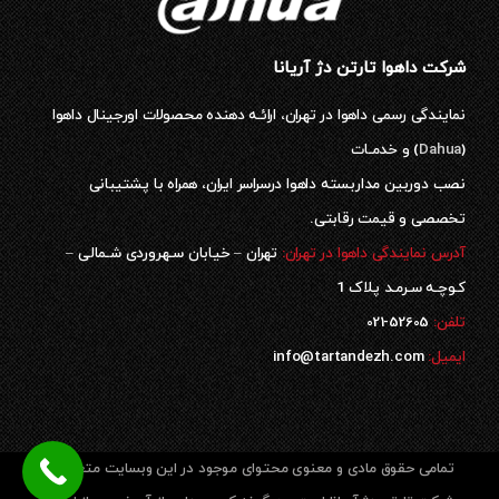
شرکت داهوا تارتن دژ آریانا
نمایندگی رسمی داهوا در تهران، ارائـه دهنده محصولات اورجینال داهوا
(
Dahua
) و خدمـات
نصب دوربین مداربسته داهوا درسراسر ایران، همراه با پشتیبانی
تخصصی و قیمت رقابتی.
آدرس نمایندگی داهوا در تهران:
تهران – خیابان سـهروردی شـمالی –
کـوچـه سـرمـد پلاک 1
52605-021
تلفن:
ایمیل:
info@tartandezh.com
تمامی حقوق مادی و معنوی محتوای موجود در این وبسایت متعلق به