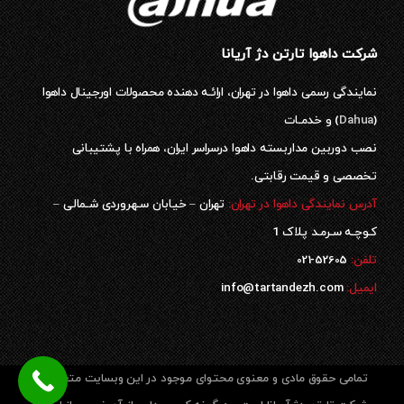
شرکت داهوا تارتن دژ آریانا
نمایندگی رسمی داهوا در تهران، ارائـه دهنده محصولات اورجینال داهوا
(
Dahua
) و خدمـات
نصب دوربین مداربسته داهوا درسراسر ایران، همراه با پشتیبانی
تخصصی و قیمت رقابتی.
آدرس نمایندگی داهوا در تهران:
تهران – خیابان سـهروردی شـمالی –
کـوچـه سـرمـد پلاک 1
52605-021
تلفن:
ایمیل:
info@tartandezh.com
تمامی حقوق مادی و معنوی محتوای موجود در این وبسایت متعلق به