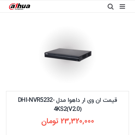
Ski
t
conten
قیمت ان وی ار داهوا مدل DHI-NVR5232-
4KS2(V2.0)
23,320,000
تومان