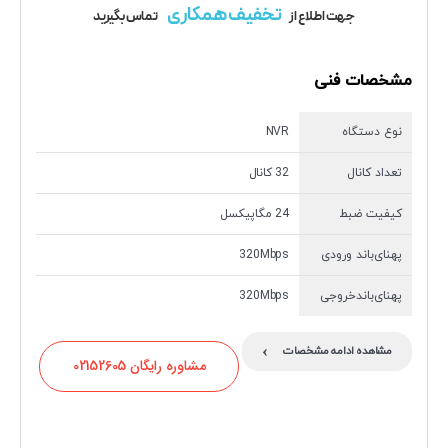
تخفیف همکاری
جهت اطلاع از
تماس بگیرید
مشخصات فنی
نوع دستگاه
NVR
تعداد کانال
32 کانال
کیفیت ضبط
24 مگاپیکسل
پهنای‌باند ورودی
320Mbps
پهنای‌باندخروجی
320Mbps
›
مشاهده ادامه مشخصات
مشاوره رایگان 02152605