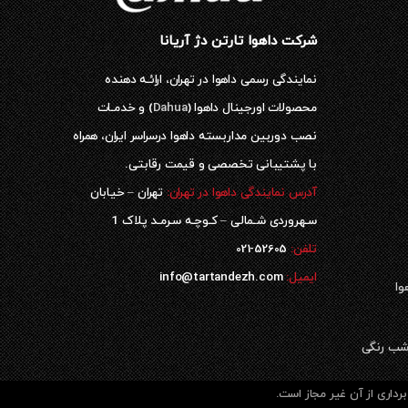
شرکت داهوا تارتن دژ آریانا
نمایندگی رسمی داهوا در تهران، ارائـه دهنده
محصولات اورجینال داهوا (
Dahua
) و خدمـات
نصب دوربین مداربسته داهوا درسراسر ایران، همراه
با پشتیبانی تخصصی و قیمت رقابتی.
آدرس نمایندگی داهوا در تهران:
تهران – خیابان
سـهروردی شـمالی – کـوچـه سـرمـد پلاک 1
52605-021
تلفن:
ایمیل:
info@tartandezh.com
وا
داری از آن غیر مجاز است.