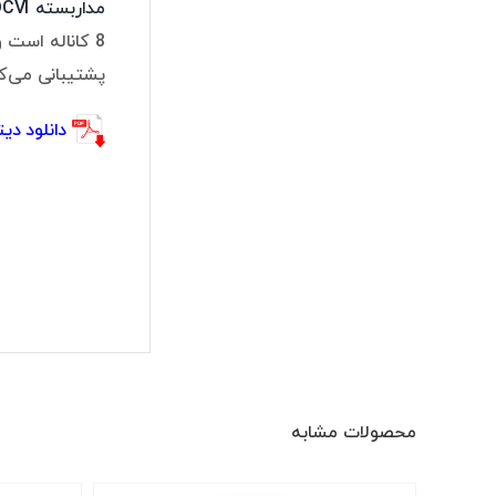
مداربسته HDCVI
پشتیبانی می‌کند. 8 کانال HD دیگر نیز قابلیت اتصال به دوربین‌ه
دانلود دیتا شیت -I2
محصولات مشابه