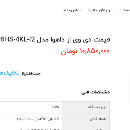
قالات
نرم افزار داهوا
تماس با ما
قیمت دی وی ار داهوا مدل DH-XVR5108HS-4KL-I2
10,850,000
تومان
تخفیف ه
جهت اطلاع از
مشخصات فنی
نوع دستگاه
DVR
تعداد کانال
8 کانال, +8کانال تحت شبکه