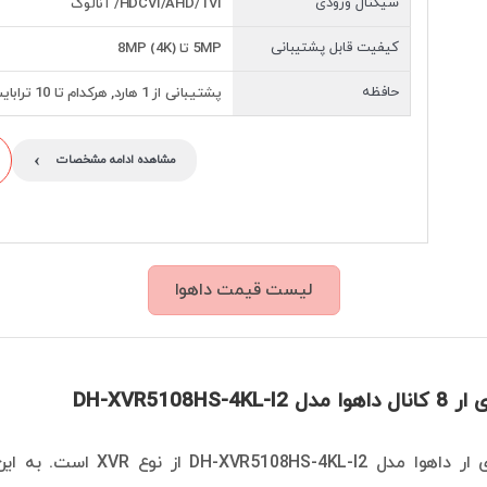
سیگنال ورودی
HDCVI/AHD/TVI/ آنالوگ
کیفیت قابل پشتیبانی
5MP تا 8MP (4K)
حافظه
پشتیبانی از 1 هارد, هرکدام تا 10 ترابایت
›
مشاهده ادامه مشخصات
لیست قیمت داهوا
DH-XVR5108HS-4
ز نوع XVR است. به این مفهوم که شما می‌توانید علاوه بر