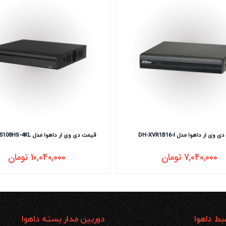
وی ار داهوا مدل DH-XVR1B16-I
قیمت دی وی ار داهوا مدل DHI-XVR5108HS-4KL
7,040,000
تومان
10,040,000
تومان
ط داهوا
دوربین مدار بسته داهوا