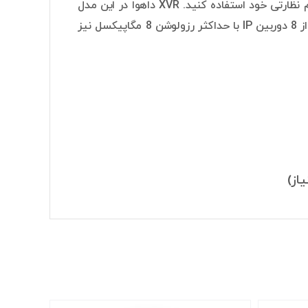
از دوربین‌های مداربسته IP ،AHD ،HDTVI و CVBS نیز در سیستم نظارتی خود استفاده کنید. XVR داهوا در این مدل
8 کاناله است و از 8 دوربین مداربسته HD پشتیبانی می‌کند. همچنین این دستگاه از 8 دوربین IP با حداکثر رزولوشن 8 مگاپیکسل نیز