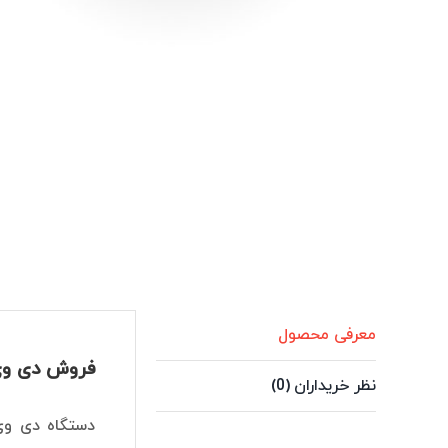
معرفی محصول
فروش دی وی ار 8 کانال داهوا مدل KL-I2
نظر خریداران (0)
دستگاه دی وی ار داهوا مدل DH-XVR5108HS-4KL-I2 ا