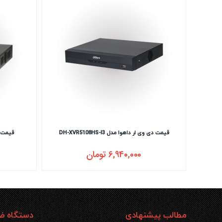
قیمت دی وی ار داهوا مدل DH-XVR5108HS-I3
قیمت دی 
6,940,000
تومان
مطالب پیشنهادی
دستگاه ضب