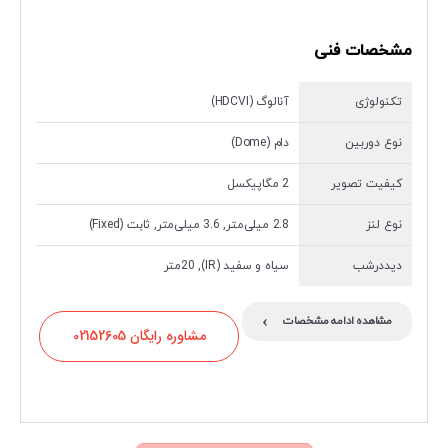
مشخصات فنی
تکنولوژی
آنالوگ (HDCVI)
نوع دوربین
دام (Dome)
کیفیت تصویر
2 مگاپیکسل
نوع لنز
2.8 میلی‌متر, 3.6 میلی‌متر, ثابت (Fixed)
دیددرشب
سیاه و سفید (IR), 20متر
›
مشاهده ادامه مشخصات
مشاوره رایگان 02152605