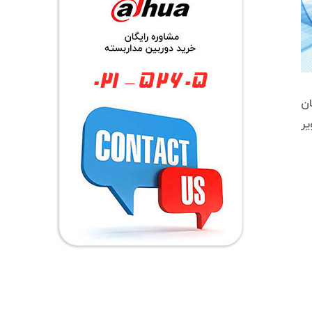
ان
یر