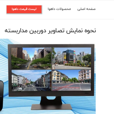
Ski
صفحه اصلی
محصولات داهوا
م
لیست قیمت داهوا
t
conten
نحوه نمایش تصاویر دوربین مداربسته
View
Larger
Image