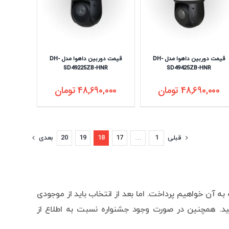
قیمت دوربین داهوا مدل DH-
قیمت دوربین داهوا مدل DH-
SD49225ZB-HNR
SD49425ZB-HNR
48,690,000
تومان
48,690,000
تومان
قبلی
1
…
17
18
19
20
بعدی
به آن خواهیم پرداخت. اما بعد از انتخاب باید از موجودی
د. همچنین در صورت وجود جشنواره نسبت به اطلاع از