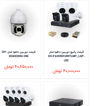
قیمت پکیج دوربین داهوا مدل
قیمت دوربین داهوا مدل DH-
SD6CE230U-HNI
DH-P4-XVR01209TLMP_LQP-
LED
40,650,000
تومان
40,000,000
تومان