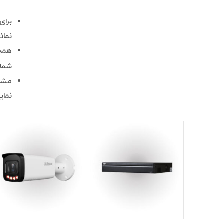
برا
نمائ
همچن
شما
مشاو
نمای