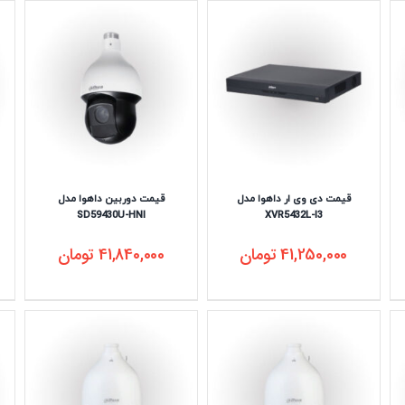
قیمت دی وی ار داهوا مدل
قیمت دوربین داهوا مدل
SD59430U-HNI
XVR5432L-I3
41,250,000
تومان
41,840,000
تومان