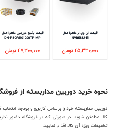
قیمت ان وی ار داهوا مدل
قیمت پکیج دوربین داهوا مدل
DH-P8-XVR01200TP-MP
NVR5832-EI
45,330,000
تومان
47,300,000
تومان
نحوه خرید دوربین مداربسته از فروشگا
دوربین مداربسته خود را براساس کاربری و بودجه انتخاب کن
کالا مطمئن شوید. در صورتی که در فروشگاه حضور ندارید
تخفیفات ویژه آن کالا اقدام نمایید.