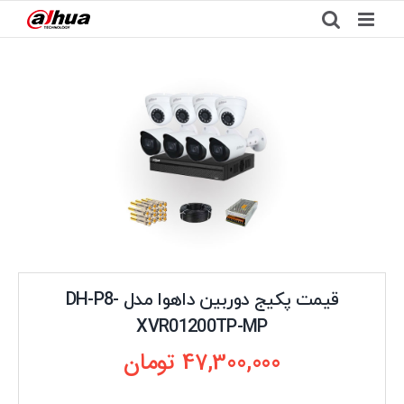
Ski
t
conten
قیمت پکیج دوربین داهوا مدل DH-P8-
XVR01200TP-MP
47,300,000
تومان