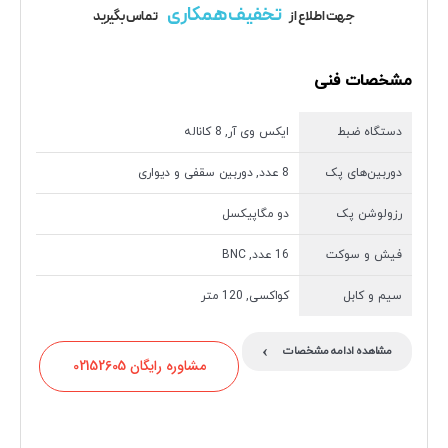
تخفیف همکاری
جهت اطلاع از
تماس بگیرید
مشخصات فنی
دستگاه ضبط
ایکس وی آر, 8 کاناله
دوربین‌های پک
8 عدد, دوربین سقفی و دیواری
رزولوشن پک
دو مگاپیکسل
فیش و سوکت
16 عدد, BNC
سیم و کابل
کواکسی, 120 متر
›
مشاهده ادامه مشخصات
مشاوره رایگان 02152605