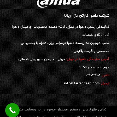
شرکت داهوا تارتن دژ آریانا
نمایندگی رسمی داهوا در تهران، ارائـه دهنده محصولات اورجینال داهوا
(
Dahua
) و خدمـات
نصب دوربین مداربسته داهوا درسراسر ایران، همراه با پشتیبانی
تخصصی و قیمت رقابتی.
آدرس نمایندگی داهوا در تهران:
تهران – خیابان سـهروردی شـمالی –
کـوچـه سـرمـد پلاک 1
52605-021
تلفن:
ایمیل:
info@tartandezh.com
تمامی حقوق مادی و معنوی محتوای موجود در این وبسایت متعلق به