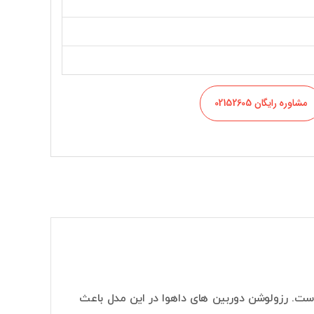
مشاوره رایگان 02152605
 دوربین بولت است. رزولوشن دوربین های داهوا در این مدل باعث