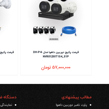
قیمت پکیج دوربین داهوا مدل DH-P4-
NVR01230T1S4_S1P
57,000,000
تومان
مطالب پیشنهادی
دستگاه ضب
پارت نامبر دوربین داهوا
نمایندگی 