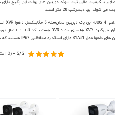
ی شوند. برد دیددرشب 20 متر است.
حافظتی IP67 هستند که در برابر رطوبت و گردوغبار مقاومت بالایی دارند.
5/5 - (2 امتیاز)