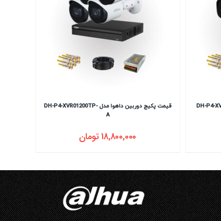
قیمت پکیج دوربین داهوا مدل DH-P4-XVR01200TP-
A
18,800,000
تومان