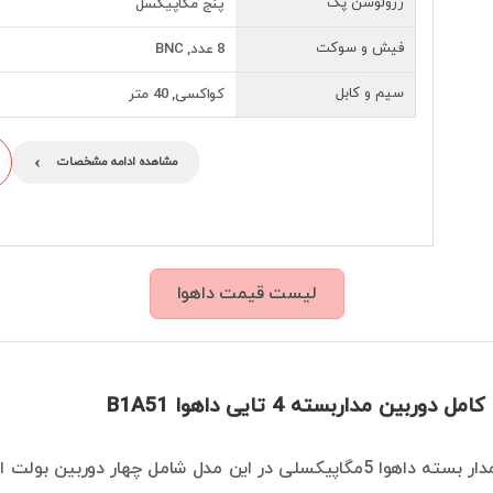
رزولوشن پک
پنج مگاپیکسل
فیش و سوکت
8 عدد, BNC
سیم و کابل
کواکسی, 40 متر
›
مشاهده ادامه مشخصات
لیست قیمت داهوا
ربین مداربسته 4 تایی داهوا B1A51
پکیج دوربین مدار بسته داهوا 5مگاپیکسلی در این مدل شامل چهار