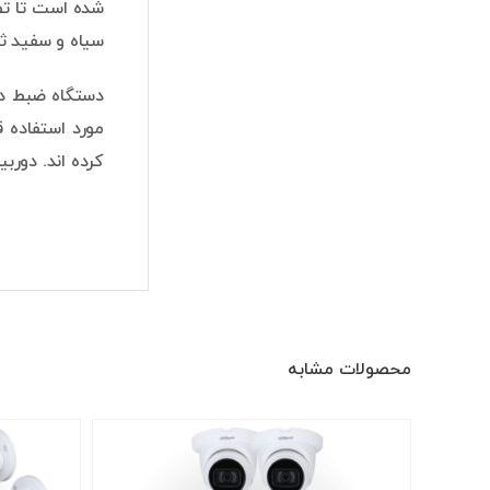
سیاه و سفید ثبت م
کرده اند. دوربین های داهوا مدل B1A51 دارای استاندارد م
محصولات مشابه