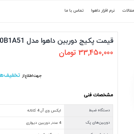
قالات
نرم افزار داهوا
تماس با ما
قیمت پکیج دوربین داهوا مدل DH-P4-XVR0B1A51
33,450,000
تومان
تخفیف ه
جهت اطلاع از
مشخصات فنی
دستگاه ضبط
ایکس وی آر, 4 کاناله
دوربین‌های پک
4 عدد, دوربین دیواری