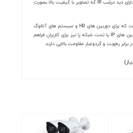
شده است تا تصاویر با کیفیت عالی ثبت شوند. دوربین های بولت این پکیج دارای دارای دید درشب IR که تصاویر با کیفیت بالا بصورت
دستگاه ضبط داهوا 4 کاناله این پک دوربین مداربسته 5 مگاپیکسل داهوا XVR است که برای دوربین های HD و سیستم های آنالوگ
مورد استفاده قرار می‌گیرد. XVR ها سری جدید DVR هستند که قابلیت اتصال دوربین های IP یا تحت شبکه را نیز برای کاربران فراهم