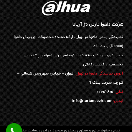
شرکت داهوا تارتن دژ آریانا
نمایندگی رسمی داهوا در تهران، ارائـه دهنده محصولات اورجینال داهوا
(
Dahua
) و خدمـات
نصب دوربین مداربسته داهوا درسراسر ایران، همراه با پشتیبانی
تخصصی و قیمت رقابتی.
آدرس نمایندگی داهوا در تهران:
تهران – خیابان سـهروردی شـمالی –
کـوچـه سـرمـد پلاک 1
52605-021
تلفن:
ایمیل:
info@tartandezh.com
تمامی حقوق مادی و معنوی محتوای موجود در این وبسایت متعلق به