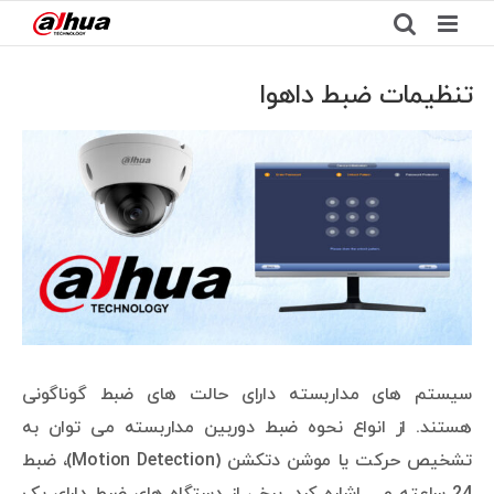
Ski
t
conten
تنظیمات ضبط داهوا
View
Larger
Image
سیستم های مداربسته دارای حالت های ضبط گوناگونی
هستند. از انواع نحوه ضبط دوربین مداربسته می توان به
تشخیص حرکت یا موشن دتکشن (Motion Detection)، ضبط
24 ساعته و… اشاره کرد. برخی از دستگاه های ضبط دارای یک