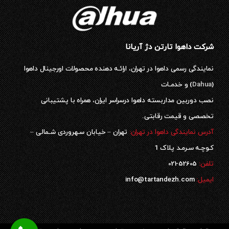
شرکت داهوا تارتن دژ آریانا
نمایندگی رسمی داهوا در تهران، ارائـه دهنده محصولات اورجینال داهوا
(
Dahua
) و خدمـات
نصب دوربین مداربسته داهوا درسراسر ایران، همراه با پشتیبانی
تخصصی و قیمت رقابتی.
آدرس نمایندگی داهوا در تهران:
تهران – خیابان سـهروردی شـمالی –
کـوچـه سـرمـد پلاک 1
52605-021
تلفن:
ایمیل:
info@tartandezh.com