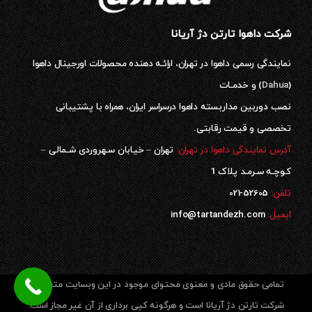
شرکت داهوا تارتن دژ آریانا
نمایندگی رسمی داهوا در تهران، ارائـه دهنده محصولات اورجینال داهوا
(
Dahua
) و خدمـات
نصب دوربین مداربسته داهوا درسراسر ایران، همراه با پشتیبانی
تخصصی و قیمت رقابتی.
آدرس نمایندگی داهوا در تهران:
تهران – خیابان سـهروردی شـمالی –
کـوچـه سـرمـد پلاک 1
52605-021
تلفن:
ایمیل:
info@tartandezh.com
تمامی حقوق مادی و معنوی محتوای موجود در این وبسایت متعلق به
شرکت تارتن دژ آریانا است و هرگونه کپی برداری از آن غیر مجاز است.