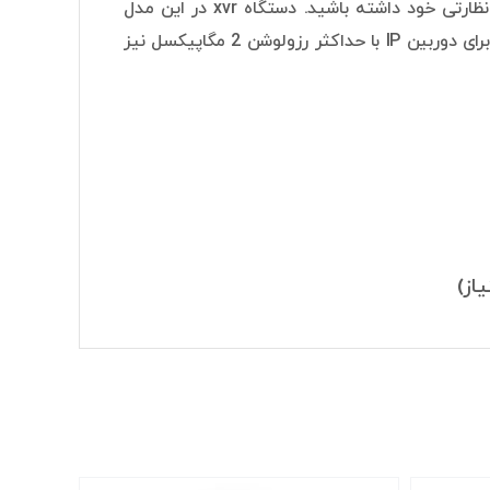
از دوربین‌های مداربسته IP ،AHD ،HDTVI و CVBS در سیستم نظارتی خود داشته باشید. دستگاه xvr در این مدل
دارای 4 کانال است. همچنین دستگاه XVR داهوا مدل DH-XVR1B04-I دارای 1 کانال برای دوربین IP با حداکثر رزولوشن 2 مگاپیکسل نیز