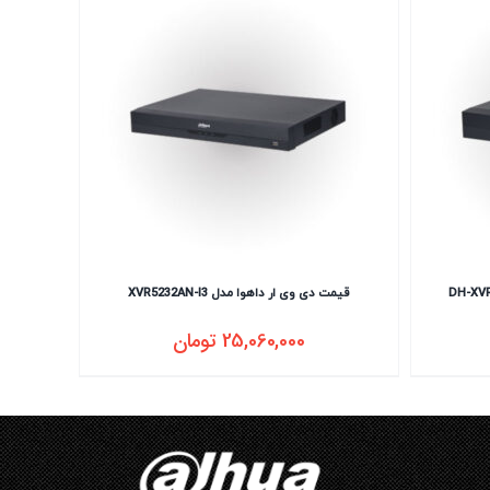
قیمت دی وی ار داهوا مدل XVR5232AN-I3
25,060,000
تومان