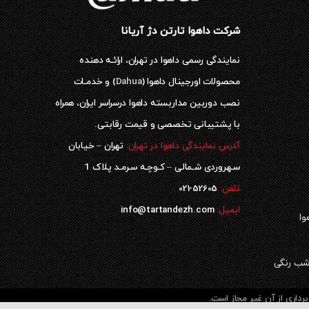
شرکت داهوا تارتن دژ آریانا
نمایندگی رسمی داهوا در تهران، ارائـه دهنده
محصولات اورجینال داهوا (
Dahua
) و خدمـات
نصب دوربین مداربسته داهوا درسراسر ایران، همراه
با پشتیبانی تخصصی و قیمت رقابتی.
آدرس نمایندگی داهوا در تهران:
تهران – خیابان
سـهروردی شـمالی – کـوچـه سـرمـد پلاک 1
52605-021
تلفن:
ایمیل:
info@tartandezh.com
وا
داری از آن غیر مجاز است.