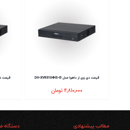
قیمت دی وی ار داهوا مدل DH-XVR5104HS-I3
قیمت دی وی 
4,810,000
تومان
مطالب پیشنهادی
دستگاه ضب