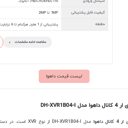
سیگنال ورودی
HDCVI/AHD/TVI/ آنالوگ
کیفیت قابل پشتیبانی
1MP تا 2MP
حافظه
پشتیبانی از 1 هارد, هرکدام تا 6 ترابایت
›
مشاهده ادامه مشخصات
لیست قیمت داهوا
DH-XVR1B04-I
نال داهوا
مدل DH-XVR1B04-I از نوع XVR است. در دستگاه‌های XVR شما می‌توانید علاوه بر