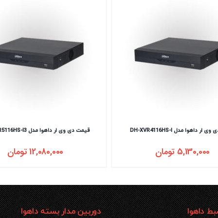
ار داهوا مدل DH-XVR4116HS-I
قیمت دی وی ار داهوا مدل DH-XVR5116HS-I3
5,130,000
تومان
12,080,000
تومان
ط داهوا
دوربین مدار بسته داهوا