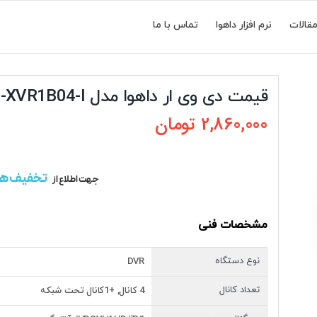
قالات
نرم افزار داهوا
تماس با ما
قیمت دی وی ار داهوا مدل DH-XVR1B04-I
2,860,000
تومان
تخفیف ه
جهت اطلاع از
مشخصات فنی
نوع دستگاه
DVR
تعداد کانال
4 کانال, +1کانال تحت شبکه