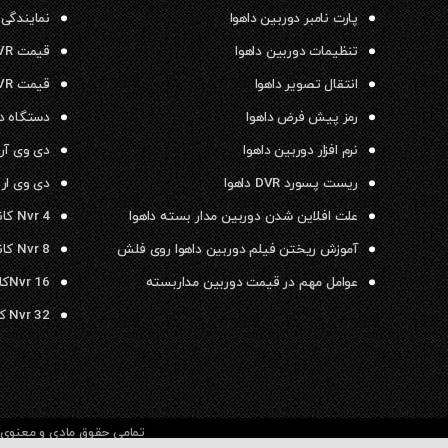
پارت نامبر دوربین داهوا
نمایندگی 
تنظیمات دوربین داهوا
قیمت NVR داهوا
انتقال تصویر داهوا
قیمت DVR داهوا
رمز پیش فرض داهوا
دستگاه دی وی ار
نرم افزار دوربین داهوا
دی وی آر داهو
ریست پسورد DVR داهوا
دی وی ار ۱۶ کانال داهوا
علت افلاین شدن دوربین مدار بسته داهوا
Nvr 4 کانال داهوا
آموزش ریختن فیلم دوربین داهوا روی فلش
Nvr 8 کانال داهوا
عوامل مهم در قیمت دوربین مداربسته
Nvr 16کانال داهوا
Nvr 32 کانال داهوا
تمامی حقوق مادی و معنوی م