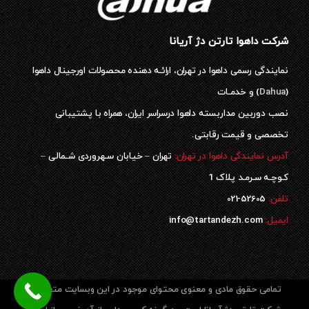
شرکت داهوا تارتن دژ آریانا
نمایندگی رسمی داهوا در تهران، ارائـه دهنده محصولات اورجینال داهوا
(
Dahua
) و خدمـات
نصب دوربین مداربسته داهوا درسراسر ایران، همراه با پشتیبانی
تخصصی و قیمت رقابتی.
آدرس نمایندگی داهوا در تهران:
تهران – خیابان سـهروردی شـمالی –
کـوچـه سـرمـد پلاک 1
52605-021
تلفن:
ایمیل:
info@tartandezh.com
تمامی حقوق مادی و معنوی محتوای موجود در این وبسایت متعلق به