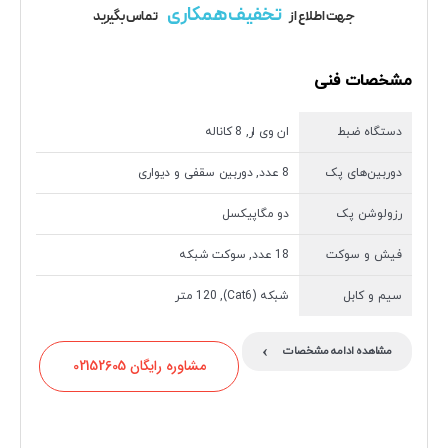
تخفیف همکاری
جهت اطلاع از
تماس بگیرید
مشخصات فنی
دستگاه ضبط
ان وی ار, 8 کاناله
دوربین‌های پک
8 عدد, دوربین سقفی و دیواری
رزولوشن پک
دو مگاپیکسل
فیش و سوکت
18 عدد, سوکت شبکه
سیم و کابل
شبکه (Cat6), 120 متر
›
مشاهده ادامه مشخصات
مشاوره رایگان 02152605