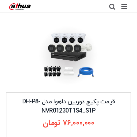
Ski
t
conten
قیمت پکیج دوربین داهوا مدل DH-P8-
NVR01230T1S4_S1P
76,000,000
تومان