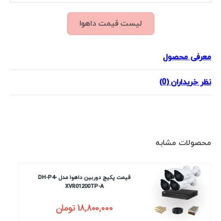
لیست قیمت داهوا
معرفی محصول
نظر خریداران (0)
محصولات مشابه
قیمت پکیج دوربین داهوا مدل DH-P4-
XVR01200TP-A
18,800,000
تومان