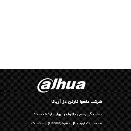
شرکت داهوا تارتن دژ آریانا
نمایندگی رسمی داهوا در تهران، ارائـه دهنده
محصولات اورجینال داهوا (
Dahua
) و خدمـات