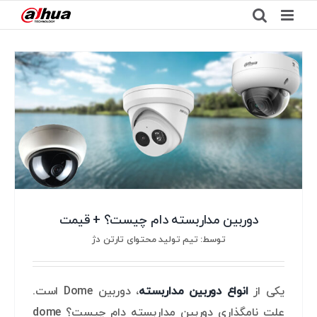
Ski
t
conten
دوربین مداربسته دام چیست؟ + قیمت
توسط: تیم تولید محتوای تارتن دژ
یکی از
انواع دوربین مداربسته
، دوربین Dome است.
علت نامگذاری دوربین مداربسته دام چیست؟ dome