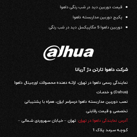
قیمت دوربین دید در شب رنگی داهوا
پکیج دوربین مداربسته داهوا
دوربین داهوا 5 مگاپیکسل دید در شب رنگی
شرکت داهوا تارتن دژ آریانا
نمایندگی رسمی داهوا در تهران، ارائـه دهنده محصولات اورجینال داهوا
(
Dahua
) و خدمـات
نصب دوربین مداربسته داهوا درسراسر ایران، همراه با پشتیبانی
تخصصی و قیمت رقابتی.
آدرس نمایندگی داهوا در تهران:
تهران – خیابان سـهروردی شـمالی –
کـوچـه سـرمـد پلاک 1