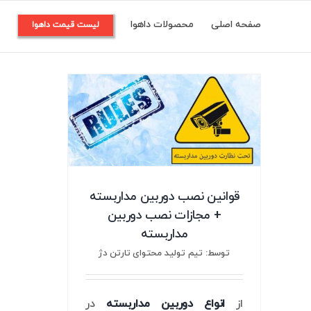
Ski
صفحه اصلی
محصولات داهوا
م
لیست قیمت داهوا
t
conten
قوانین نصب دوربین مداربسته
+ مجازات نصب دوربین
مداربسته
توسط: تیم تولید محتوای تارتن دژ
از
انواع دوربین مداربسته
در