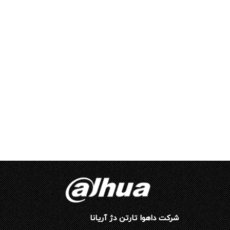
شرکت داهوا تارتن دژ آریانا