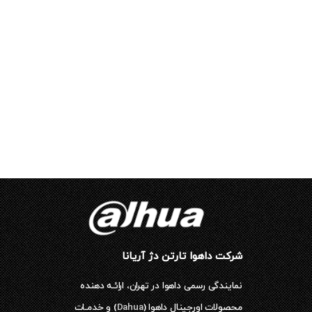
شرکت داهوا تارتن دژ آریانا
نمایندگی رسمی داهوا در تهران، ارائـه دهنده
محصولات اورجینال داهوا (
Dahua
) و خدمـات