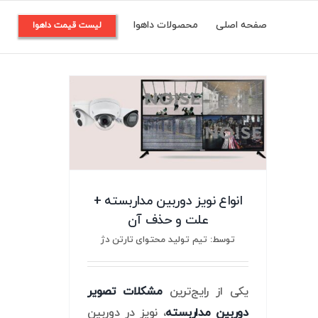
Ski
صفحه اصلی
محصولات داهوا
م
لیست قیمت داهوا
t
conten
انواع نویز دوربین مداربسته +
علت و حذف آن
توسط: تیم تولید محتوای تارتن دژ
یکی از رایج‌ترین
مشکلات تصویر
دوربین مداربسته
، نویز در دوربین