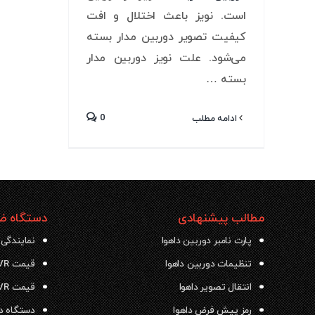
است. نویز باعث اختلال و افت
کیفیت تصویر دوربین مدار بسته
می‌شود. علت نویز دوربین مدار
بسته …
0
ادامه مطلب
مطالب پیشنهادی
دستگاه ضب
پارت نامبر دوربین داهوا
نمایندگی 
تنظیمات دوربین داهوا
قیمت NVR داهوا
انتقال تصویر داهوا
قیمت DVR داهوا
رمز پیش فرض داهوا
دستگاه دی وی ار