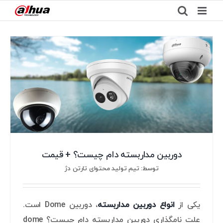
Ski
t
conten
دوربین مداربسته دام چیست؟ + قیمت
توسط: تیم تولید محتوای تارتن دژ
یکی از
انواع دوربین مداربسته
، دوربین Dome است.
علت نامگذاری دوربین مداربسته دام چیست؟ dome