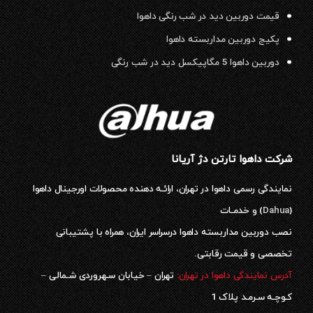
قیمت دوربین دید در شب رنگی داهوا
پکیج دوربین مداربسته داهوا
دوربین داهوا 5 مگاپیکسل دید در شب رنگی
شرکت داهوا تارتن دژ آریانا
نمایندگی رسمی داهوا در تهران، ارائـه دهنده محصولات اورجینال داهوا
(
Dahua
) و خدمـات
نصب دوربین مداربسته داهوا درسراسر ایران، همراه با پشتیبانی
تخصصی و قیمت رقابتی.
آدرس نمایندگی داهوا در تهران:
تهران – خیابان سـهروردی شـمالی –
کـوچـه سـرمـد پلاک 1