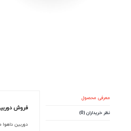
معرفی محصول
فروش دوربین 4 مگاپیکسل داهوا مدل W2441TMP-S-0280B
نظر خریداران (0)
دوربین داهوا مدل IPC-HDW2441TMP-S-0280B