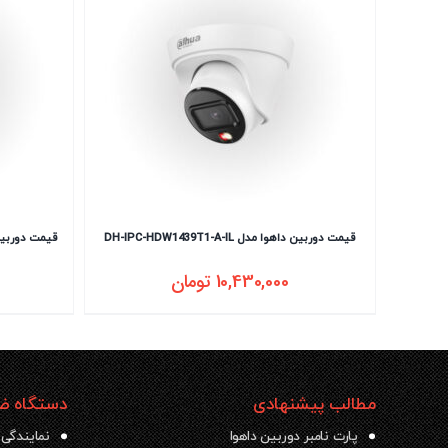
قیمت دوربین داهوا مدل DH-IPC-HDW1439T1-A-IL
قیمت دوربین داهوا مدل
10,430,000
تومان
مطالب پیشنهادی
دستگاه ضب
پارت نامبر دوربین داهوا
نمایندگی 