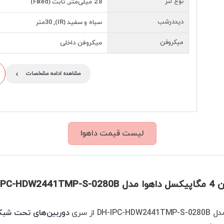
نوع لنز
2.8 میلی‌متر, ثابت (Fixed)
دیددرشب
سیاه و سفید (IR), 30متر
میکروفن
میکروفن داخلی
›
مشاهده ادامه مشخصات
لیست قیمت داهوا
DH-IPC-HD
DH- از سری
دوربین‌های تحت شبکه