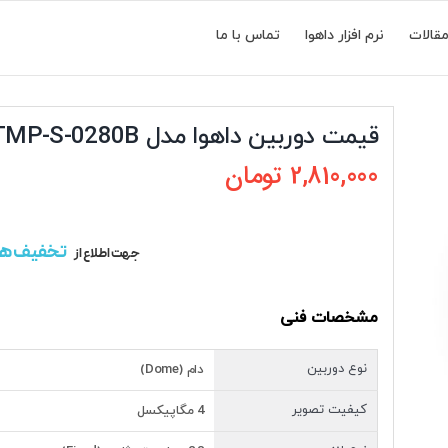
قالات
نرم افزار داهوا
تماس با ما
قیمت دوربین داهوا مدل DH-IPC-HDW2441TMP-S-0280B
2,810,000
تومان
تخفیف ه
جهت اطلاع از
مشخصات فنی
نوع دوربین
دام (Dome)
کیفیت تصویر
4 مگاپیکسل