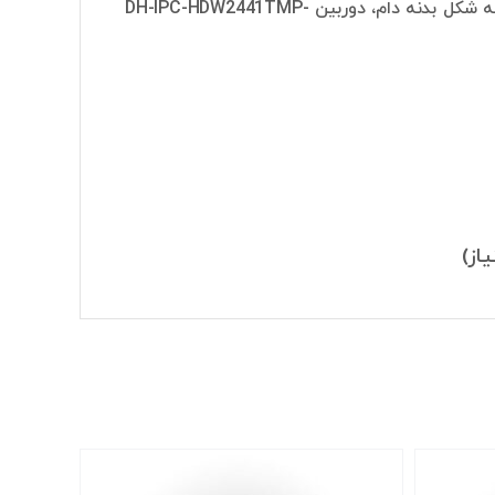
دوربین برابر با 4 مگاپیکسل است. شکل بدنه این دوربین از نوع دام است. با توجه به شکل بدنه دام، دوربین DH-IPC-HDW2441TMP-