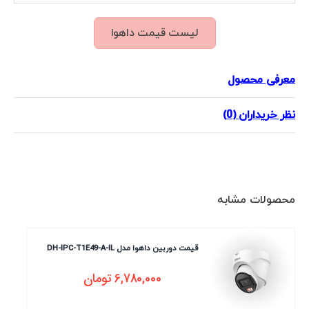
لیست قیمت داهوا
معرفی محصول
نظر خریداران (0)
محصولات مشابه
قیمت دوربین داهوا مدل DH-IPC-T1E49-A-IL
6,780,000
تومان