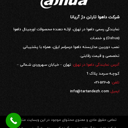
شرکت داهوا تارتن دژ آریانا
نمایندگی رسمی داهوا در تهران، ارائـه دهنده محصولات اورجینال داهوا
(
Dahua
) و خدمـات
نصب دوربین مداربسته داهوا درسراسر ایران، همراه با پشتیبانی
تخصصی و قیمت رقابتی.
آدرس نمایندگی داهوا در تهران:
تهران – خیابان سـهروردی شـمالی –
کـوچـه سـرمـد پلاک 1
52605-021
تلفن:
ایمیل:
info@tartandezh.com
تمامی حقوق مادی و معنوی محتوای موجود در این وبسایت متعلق به