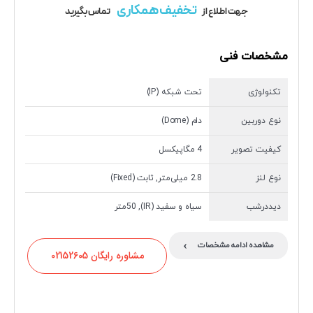
تخفیف همکاری
جهت اطلاع از
تماس بگیرید
مشخصات فنی
تکنولوژی
تحت شبکه (IP)
نوع دوربین
دام (Dome)
کیفیت تصویر
4 مگاپیکسل
نوع لنز
2.8 میلی‌متر, ثابت (Fixed)
دیددرشب
سیاه و سفید (IR), 50متر
›
مشاهده ادامه مشخصات
مشاوره رایگان 02152605