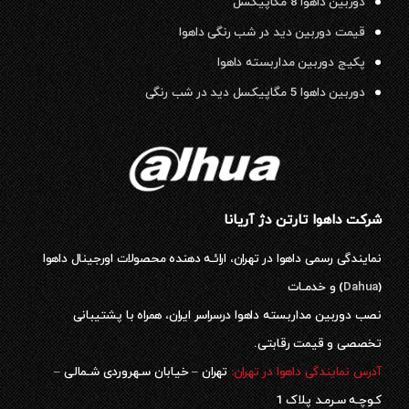
دوربین داهوا 8 مگاپیکسل
قیمت دوربین دید در شب رنگی داهوا
پکیج دوربین مداربسته داهوا
دوربین داهوا 5 مگاپیکسل دید در شب رنگی
شرکت داهوا تارتن دژ آریانا
نمایندگی رسمی داهوا در تهران، ارائـه دهنده محصولات اورجینال داهوا
(
Dahua
) و خدمـات
نصب دوربین مداربسته داهوا درسراسر ایران، همراه با پشتیبانی
تخصصی و قیمت رقابتی.
آدرس نمایندگی داهوا در تهران:
تهران – خیابان سـهروردی شـمالی –
کـوچـه سـرمـد پلاک 1