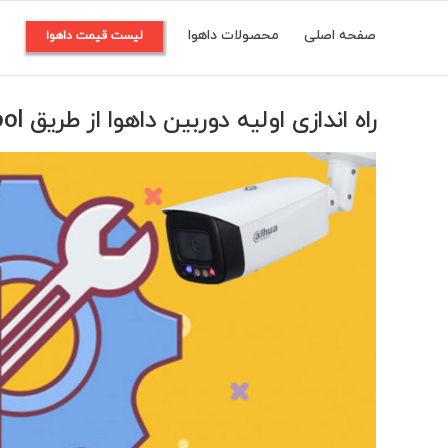
Ski
صفحه اصلی
محصولات داهوا
م
لیست قیمت داهوا
t
conten
راه اندازی اولیه دوربین داهوا از طریق Config tool
View
Larger
Image