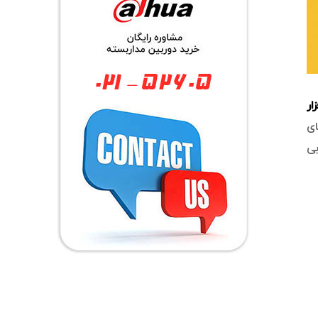
ار
ای
بی