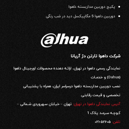
پکیج دوربین مداربسته داهوا
دوربین داهوا 5 مگاپیکسل دید در شب رنگی
شرکت داهوا تارتن دژ آریانا
نمایندگی رسمی داهوا در تهران، ارائـه دهنده محصولات اورجینال داهوا
(
Dahua
) و خدمـات
نصب دوربین مداربسته داهوا درسراسر ایران، همراه با پشتیبانی
تخصصی و قیمت رقابتی.
آدرس نمایندگی داهوا در تهران:
تهران – خیابان سـهروردی شـمالی –
کـوچـه سـرمـد پلاک 1
52605-021
تلفن: