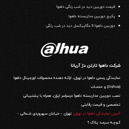
قیمت دوربین دید در شب رنگی داهوا
پکیج دوربین مداربسته داهوا
دوربین داهوا 5 مگاپیکسل دید در شب رنگی
شرکت داهوا تارتن دژ آریانا
نمایندگی رسمی داهوا در تهران، ارائـه دهنده محصولات اورجینال داهوا
(
Dahua
) و خدمـات
نصب دوربین مداربسته داهوا درسراسر ایران، همراه با پشتیبانی
تخصصی و قیمت رقابتی.
آدرس نمایندگی داهوا در تهران:
تهران – خیابان سـهروردی شـمالی –
کـوچـه سـرمـد پلاک 1