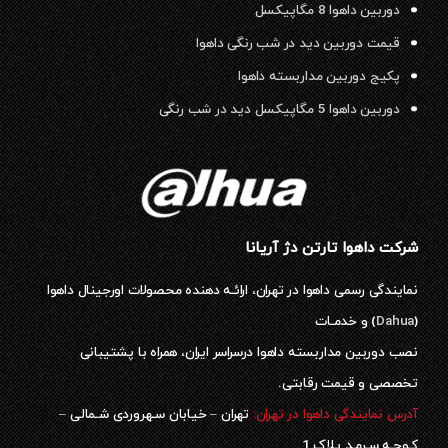
دوربین داهوا 8 مگاپیکسل
قیمت دوربین دید در شب رنگی داهوا
پکیج دوربین مداربسته داهوا
دوربین داهوا 5 مگاپیکسل دید در شب رنگی
شرکت داهوا تارتن دژ آریانا
نمایندگی رسمی داهوا در تهران، ارائـه دهنده محصولات اورجینال داهوا
(
Dahua
) و خدمـات
نصب دوربین مداربسته داهوا درسراسر ایران، همراه با پشتیبانی
تخصصی و قیمت رقابتی.
آدرس نمایندگی داهوا در تهران:
تهران – خیابان سـهروردی شـمالی –
کـوچـه سـرمـد پلاک 1