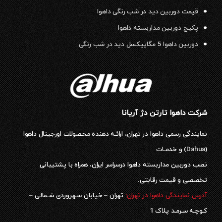
قیمت دوربین دید در شب رنگی داهوا
پکیج دوربین مداربسته داهوا
دوربین داهوا 5 مگاپیکسل دید در شب رنگی
شرکت داهوا تارتن دژ آریانا
نمایندگی رسمی داهوا در تهران، ارائـه دهنده محصولات اورجینال داهوا
(
Dahua
) و خدمـات
نصب دوربین مداربسته داهوا درسراسر ایران، همراه با پشتیبانی
تخصصی و قیمت رقابتی.
آدرس نمایندگی داهوا در تهران:
تهران – خیابان سـهروردی شـمالی –
کـوچـه سـرمـد پلاک 1