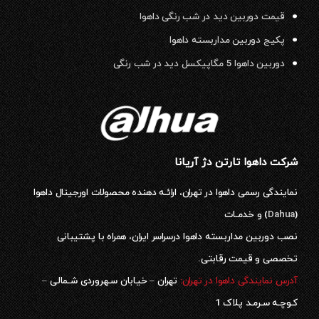
قیمت دوربین دید در شب رنگی داهوا
پکیج دوربین مداربسته داهوا
دوربین داهوا 5 مگاپیکسل دید در شب رنگی
شرکت داهوا تارتن دژ آریانا
نمایندگی رسمی داهوا در تهران، ارائـه دهنده محصولات اورجینال داهوا
(
Dahua
) و خدمـات
نصب دوربین مداربسته داهوا درسراسر ایران، همراه با پشتیبانی
تخصصی و قیمت رقابتی.
آدرس نمایندگی داهوا در تهران:
تهران – خیابان سـهروردی شـمالی –
کـوچـه سـرمـد پلاک 1