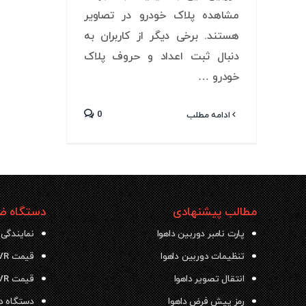
مشاهده پلاک خودرو در تصاویر
هستند. برخی دیگر از کاربران به
دنبال ثبت اعداد و حروف پلاک
خودرو …
0
ادامه مطلب
مطالب پیشنهادی
دستگاه ضب
پارت نامبر دوربین داهوا
نمایندگی 
تنظیمات دوربین داهوا
قیمت NVR داهوا
انتقال تصویر داهوا
قیمت DVR داهوا
رمز پیش فرض داهوا
دستگاه دی وی ار