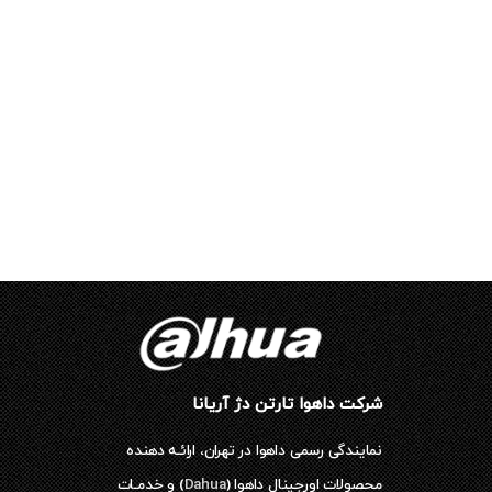
شرکت داهوا تارتن دژ آریانا
نمایندگی رسمی داهوا در تهران، ارائـه دهنده
محصولات اورجینال داهوا (
Dahua
) و خدمـات