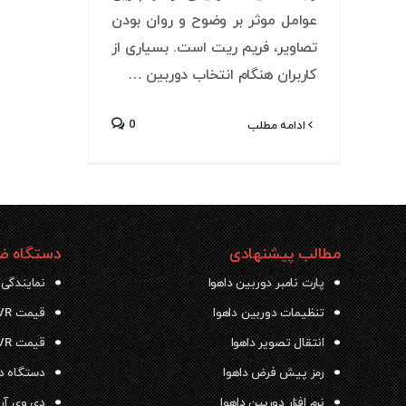
عوامل موثر بر وضوح و روان بودن
تصاویر، فریم ریت است. بسیاری از
کاربران هنگام انتخاب دوربین …
0
ادامه مطلب
مطالب پیشنهادی
دستگاه ضب
پارت نامبر دوربین داهوا
نمایندگی 
تنظیمات دوربین داهوا
قیمت NVR داهوا
انتقال تصویر داهوا
قیمت DVR داهوا
رمز پیش فرض داهوا
دستگاه دی وی ار
نرم افزار دوربین داهوا
دی وی آر داهو