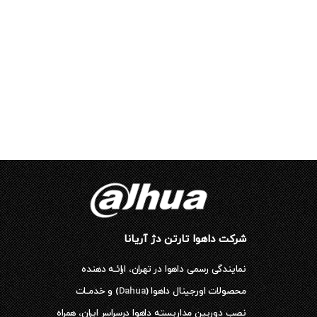
شرکت داهوا تارتن دژ آریانا
نمایندگی رسمی داهوا در تهران، ارائـه دهنده
محصولات اورجینال داهوا (
Dahua
) و خدمـات
نصب دوربین مداربسته داهوا درسراسر ایران، همراه