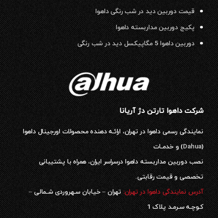
قیمت دوربین دید در شب رنگی داهوا
پکیج دوربین مداربسته داهوا
دوربین داهوا 5 مگاپیکسل دید در شب رنگی
شرکت داهوا تارتن دژ آریانا
نمایندگی رسمی داهوا در تهران، ارائـه دهنده محصولات اورجینال داهوا
(
Dahua
) و خدمـات
نصب دوربین مداربسته داهوا درسراسر ایران، همراه با پشتیبانی
تخصصی و قیمت رقابتی.
آدرس نمایندگی داهوا در تهران:
تهران – خیابان سـهروردی شـمالی –
کـوچـه سـرمـد پلاک 1