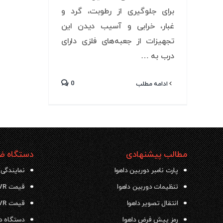
برای جلوگیری از رطوبت، گرد و
غبار، خرابی و آسیب دیدن این
تجهیزات از جعبه‌های فلزی دارای
درب به …
0
ادامه مطلب
مطالب پیشنهادی
دستگاه ضب
پارت نامبر دوربین داهوا
نمایندگی 
تنظیمات دوربین داهوا
قیمت NVR داهوا
انتقال تصویر داهوا
قیمت DVR داهوا
رمز پیش فرض داهوا
دستگاه دی وی ار