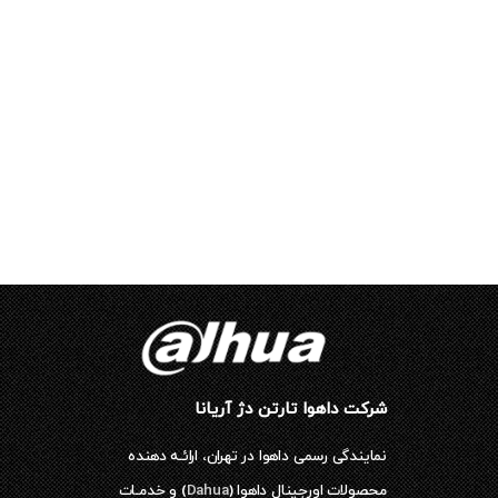
شرکت داهوا تارتن دژ آریانا
نمایندگی رسمی داهوا در تهران، ارائـه دهنده
محصولات اورجینال داهوا (
Dahua
) و خدمـات