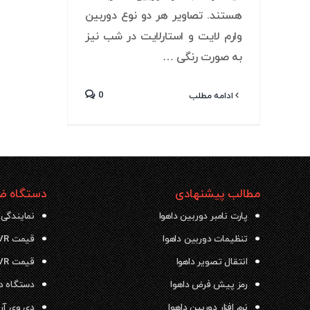
هستند. تصاویر هر دو نوع دوربین
وارم لایت و استارلایت در شب نیز
به صورت رنگی …
0
ادامه مطلب
مطالب پیشنهادی
دستگاه ضب
پارت نامبر دوربین داهوا
نمایندگی 
تنظیمات دوربین داهوا
قیمت NVR داهوا
انتقال تصویر داهوا
قیمت DVR داهوا
رمز پیش فرض داهوا
دستگاه دی وی ار
نرم افزار دوربین داهوا
دی وی آر داهو