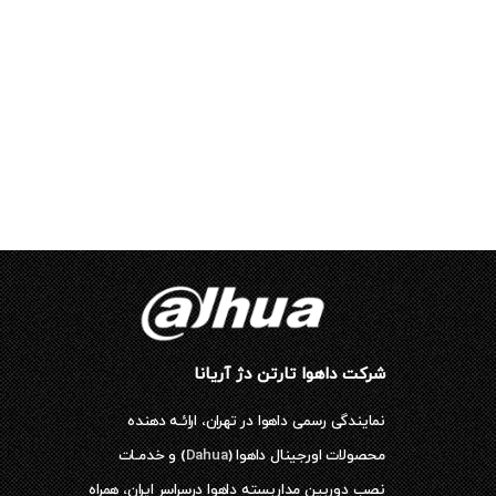
شرکت داهوا تارتن دژ آریانا
نمایندگی رسمی داهوا در تهران، ارائـه دهنده
محصولات اورجینال داهوا (
Dahua
) و خدمـات
نصب دوربین مداربسته داهوا درسراسر ایران، همراه