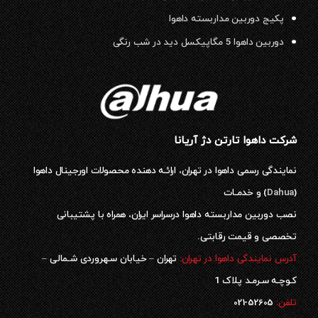
پکیج دوربین مداربسته داهوا
دوربین داهوا 5 مگاپیکسل دید در شب رنگی
شرکت داهوا تارتن دژ آریانا
نمایندگی رسمی داهوا در تهران، ارائـه دهنده محصولات اورجینال داهوا
(
Dahua
) و خدمـات
نصب دوربین مداربسته داهوا درسراسر ایران، همراه با پشتیبانی
تخصصی و قیمت رقابتی.
آدرس نمایندگی داهوا در تهران:
تهران – خیابان سـهروردی شـمالی –
کـوچـه سـرمـد پلاک 1
52605-021
تلفن: