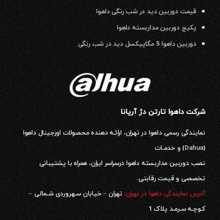
قیمت دوربین دید در شب رنگی داهوا
پکیج دوربین مداربسته داهوا
دوربین داهوا 5 مگاپیکسل دید در شب رنگی
شرکت داهوا تارتن دژ آریانا
نمایندگی رسمی داهوا در تهران، ارائـه دهنده محصولات اورجینال داهوا
(
Dahua
) و خدمـات
نصب دوربین مداربسته داهوا درسراسر ایران، همراه با پشتیبانی
تخصصی و قیمت رقابتی.
آدرس نمایندگی داهوا در تهران:
تهران – خیابان سـهروردی شـمالی –
کـوچـه سـرمـد پلاک 1