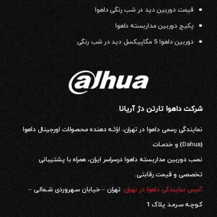
قیمت دوربین دید در شب رنگی داهوا
پکیج دوربین مداربسته داهوا
دوربین داهوا 5 مگاپیکسل دید در شب رنگی
شرکت داهوا تارتن دژ آریانا
نمایندگی رسمی داهوا در تهران، ارائـه دهنده محصولات اورجینال داهوا
(
Dahua
) و خدمـات
نصب دوربین مداربسته داهوا درسراسر ایران، همراه با پشتیبانی
تخصصی و قیمت رقابتی.
آدرس نمایندگی داهوا در تهران:
تهران – خیابان سـهروردی شـمالی –
کـوچـه سـرمـد پلاک 1