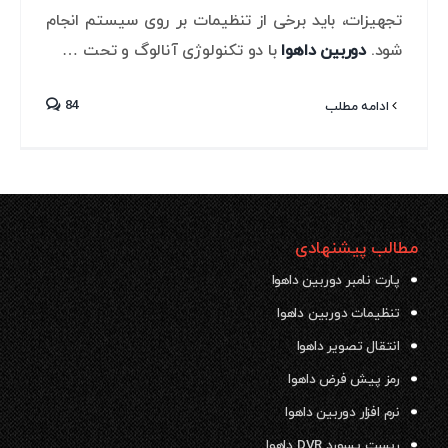
تجهیزات، باید برخی از تنظیمات بر روی سیستم انجام
شود.
دوربین داهوا
با دو تکنولوژی آنالوگ و تحت …
84
ادامه مطلب
مطالب پیشنهادی
پارت نامبر دوربین داهوا
تنظیمات دوربین داهوا
انتقال تصویر داهوا
رمز پیش فرض داهوا
نرم افزار دوربین داهوا
ریست پسورد DVR داهوا