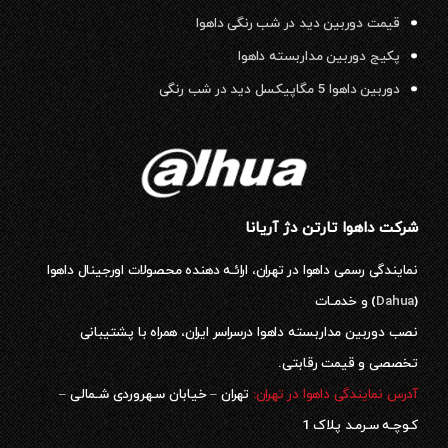
قیمت دوربین دید در شب رنگی داهوا
پکیج دوربین مداربسته داهوا
دوربین داهوا 5 مگاپیکسل دید در شب رنگی
شرکت داهوا تارتن دژ آریانا
نمایندگی رسمی داهوا در تهران، ارائـه دهنده محصولات اورجینال داهوا
(
Dahua
) و خدمـات
نصب دوربین مداربسته داهوا درسراسر ایران، همراه با پشتیبانی
تخصصی و قیمت رقابتی.
آدرس نمایندگی داهوا در تهران:
تهران – خیابان سـهروردی شـمالی –
کـوچـه سـرمـد پلاک 1