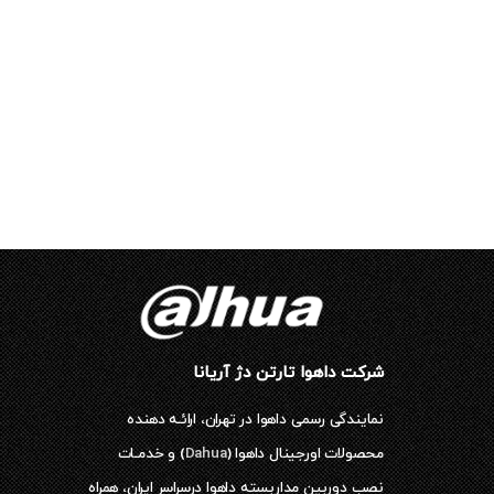
شرکت داهوا تارتن دژ آریانا
نمایندگی رسمی داهوا در تهران، ارائـه دهنده
محصولات اورجینال داهوا (
Dahua
) و خدمـات
نصب دوربین مداربسته داهوا درسراسر ایران، همراه