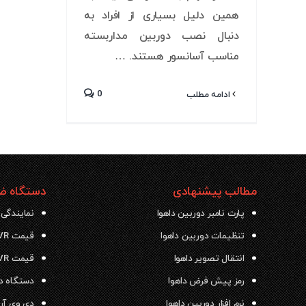
همین دلیل بسیاری از افراد به
دنبال نصب دوربین مداربسته
مناسب آسانسور هستند. …
0
ادامه مطلب
مطالب پیشنهادی
دستگاه ضب
پارت نامبر دوربین داهوا
نمایندگی 
تنظیمات دوربین داهوا
قیمت NVR داهوا
انتقال تصویر داهوا
قیمت DVR داهوا
رمز پیش فرض داهوا
دستگاه دی وی ار
نرم افزار دوربین داهوا
دی وی آر داهو