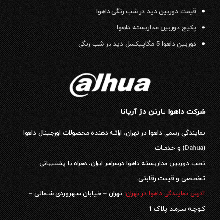
قیمت دوربین دید در شب رنگی داهوا
پکیج دوربین مداربسته داهوا
دوربین داهوا 5 مگاپیکسل دید در شب رنگی
شرکت داهوا تارتن دژ آریانا
نمایندگی رسمی داهوا در تهران، ارائـه دهنده محصولات اورجینال داهوا
(
Dahua
) و خدمـات
نصب دوربین مداربسته داهوا درسراسر ایران، همراه با پشتیبانی
تخصصی و قیمت رقابتی.
آدرس نمایندگی داهوا در تهران:
تهران – خیابان سـهروردی شـمالی –
کـوچـه سـرمـد پلاک 1