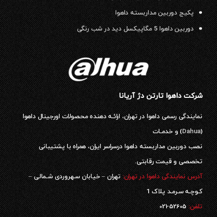
پکیج دوربین مداربسته داهوا
دوربین داهوا 5 مگاپیکسل دید در شب رنگی
شرکت داهوا تارتن دژ آریانا
نمایندگی رسمی داهوا در تهران، ارائـه دهنده محصولات اورجینال داهوا
(
Dahua
) و خدمـات
نصب دوربین مداربسته داهوا درسراسر ایران، همراه با پشتیبانی
تخصصی و قیمت رقابتی.
آدرس نمایندگی داهوا در تهران:
تهران – خیابان سـهروردی شـمالی –
کـوچـه سـرمـد پلاک 1
52605-021
تلفن: