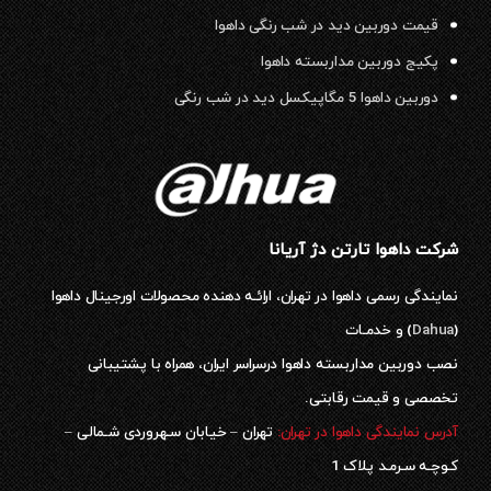
قیمت دوربین دید در شب رنگی داهوا
پکیج دوربین مداربسته داهوا
دوربین داهوا 5 مگاپیکسل دید در شب رنگی
شرکت داهوا تارتن دژ آریانا
نمایندگی رسمی داهوا در تهران، ارائـه دهنده محصولات اورجینال داهوا
(
Dahua
) و خدمـات
نصب دوربین مداربسته داهوا درسراسر ایران، همراه با پشتیبانی
تخصصی و قیمت رقابتی.
آدرس نمایندگی داهوا در تهران:
تهران – خیابان سـهروردی شـمالی –
کـوچـه سـرمـد پلاک 1