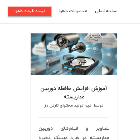
Ski
صفحه اصلی
محصولات داهوا
م
لیست قیمت داهوا
t
conten
آموزش افزایش حافظه دوربین
مداربسته
توسط: تیم تولید محتوای تارتن دژ
تصاویر و فیلم‌های دوربین
مداربسته در هارد دیسک ذخیره