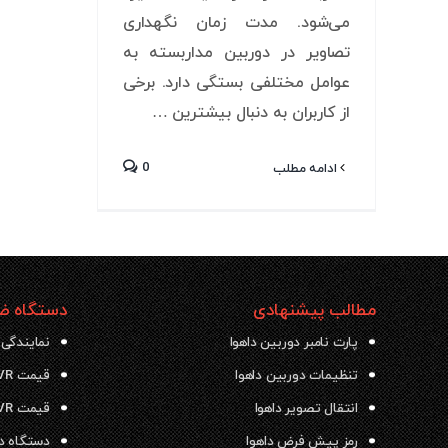
می‌شود. مدت زمان نگهداری
تصاویر در دوربین مداربسته به
عوامل مختلفی بستگی دارد. برخی
از کاربران به دنبال بیشترین …
0
ادامه مطلب
مطالب پیشنهادی
دستگاه ضب
پارت نامبر دوربین داهوا
نمایندگی 
تنظیمات دوربین داهوا
قیمت NVR داهوا
انتقال تصویر داهوا
قیمت DVR داهوا
رمز پیش فرض داهوا
دستگاه دی وی ار