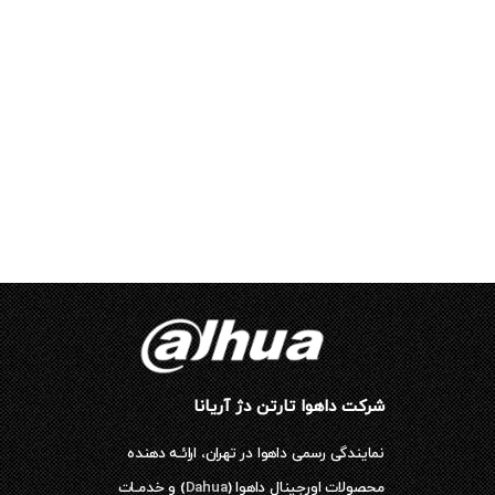
شرکت داهوا تارتن دژ آریانا
نمایندگی رسمی داهوا در تهران، ارائـه دهنده
محصولات اورجینال داهوا (
Dahua
) و خدمـات