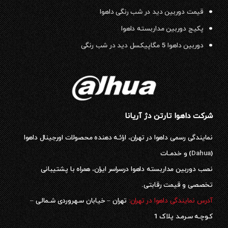
قیمت دوربین دید در شب رنگی داهوا
پکیج دوربین مداربسته داهوا
دوربین داهوا 5 مگاپیکسل دید در شب رنگی
شرکت داهوا تارتن دژ آریانا
نمایندگی رسمی داهوا در تهران، ارائـه دهنده محصولات اورجینال داهوا
(
Dahua
) و خدمـات
نصب دوربین مداربسته داهوا درسراسر ایران، همراه با پشتیبانی
تخصصی و قیمت رقابتی.
آدرس نمایندگی داهوا در تهران:
تهران – خیابان سـهروردی شـمالی –
کـوچـه سـرمـد پلاک 1